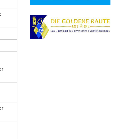
k
or
or