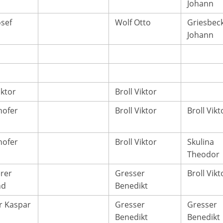
Johann
osef
Wolf Otto
Griesbec
Johann
iktor
Broll Viktor
hofer
Broll Viktor
Broll Vikt
hofer
Broll Viktor
Skulina
Theodor
erer
Gresser
Broll Vikt
nd
Benedikt
r Kaspar
Gresser
Gresser
Benedikt
Benedikt