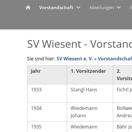
Vorstandschaft
Abteilungen
S
SV Wiesent - Vorstan
Sie sind hier:
SV Wiesent e. V.
»
Vorstandschaf
Jahr
1. Vorsitzender
2.
Vorsit
1933
Stangl Hans
Fichtl
1934
Wiedemann
Bollwe
Johann
Andre
1935
Wiedemann
Bähr J