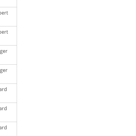
bert
bert
ger
ger
ard
ard
ard