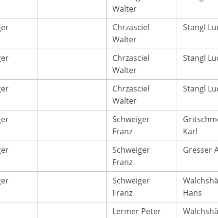
Walter
ger
Chrzasciel
Stangl Lu
Walter
ger
Chrzasciel
Stangl Lu
Walter
ger
Chrzasciel
Stangl Lu
Walter
ger
Schweiger
Gritschm
Franz
Karl
ger
Schweiger
Gresser A
Franz
ger
Schweiger
Walchshä
Franz
Hans
Lermer Peter
Walchshä