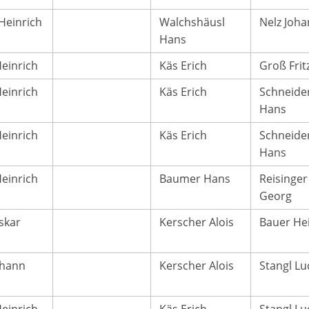
Heinrich
Walchshäusl
Nelz Joh
Hans
Heinrich
Käs Erich
Groß Frit
Heinrich
Käs Erich
Schneide
Hans
Heinrich
Käs Erich
Schneide
Hans
Heinrich
Baumer Hans
Reisinger
Georg
skar
Kerscher Alois
Bauer He
ohann
Kerscher Alois
Stangl Lu