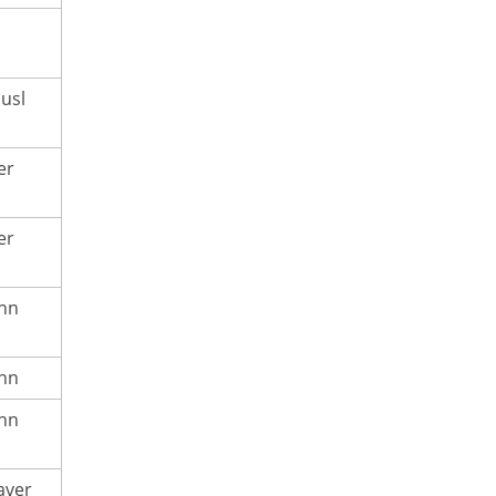
usl
er
er
ann
ann
ann
aver