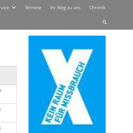
rvice
Termine
Ihr Weg zu uns
Chronik
n
d
k
k