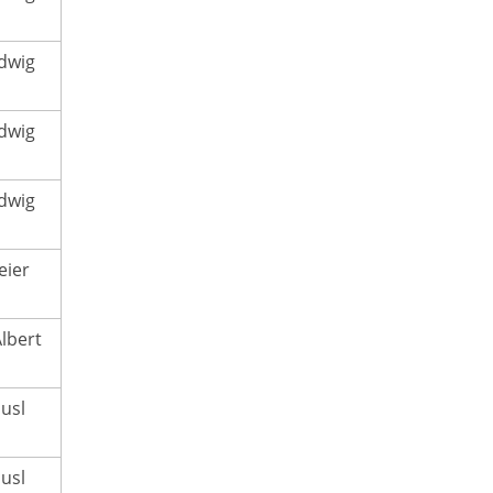
dwig
dwig
dwig
eier
lbert
usl
usl