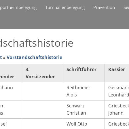
portheimbelegung
Turnhallenbelegung
Prävention
Se
dschaftshistorie
t
»
Vorstandschaftshistorie
3.
Schriftführer
Kassier
zender
Vorsitzender
 Johann
Reithmeier
Geisman
Alois
Leonhar
in
Schwarz
Griesbec
as
Christian
Johann
osef
Wolf Otto
Griesbec