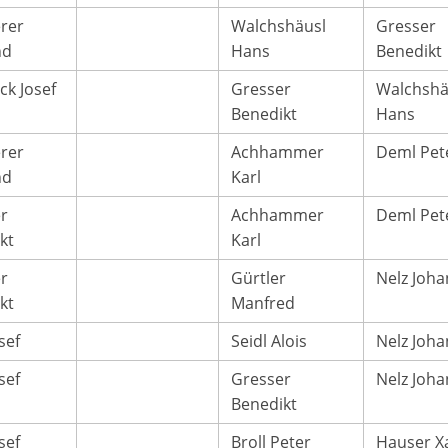
erer
Walchshäusl
Gresser
nd
Hans
Benedikt
ck Josef
Gresser
Walchshä
Benedikt
Hans
erer
Achhammer
Deml Pet
nd
Karl
r
Achhammer
Deml Pet
kt
Karl
r
Gürtler
Nelz Joh
kt
Manfred
sef
Seidl Alois
Nelz Joh
sef
Gresser
Nelz Joh
Benedikt
sef
Broll Peter
Hauser X